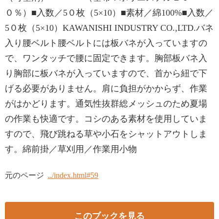
０％）■入数／5０枚（5×10）■素材／綿100%■入数／
5０枚（5×10）KAWANISHI INDUSTRY CO.,LTD.バネ
入り腰ベルト腰ベルトには板バネが入っていますの
で、ワンタッチで腰に固定できます。胸部板バネ入
り胸部に板バネが入っていますので、首から紐で下
げる必要がありません。肩に負担がかからず、作業
がはかどります。通気性抜群総メッシュのため夏場
の作業も快適です。コシのある素材を使用していま
すので、飛び跳ねる草や小石をシャットアウトしま
す。綿前掛／草刈用／作業用小物
元のページ
../index.html#59
このブックを見る