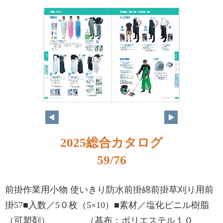
2025総合カタログ
59/76
前掛作業用小物 使いきり防水前掛綿前掛草刈り用前
掛57■入数／5０枚（5×10）■素材／塩化ビニル樹脂
（可塑剤） （基布：ポリエステル１０